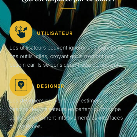
UTILISATEUR
Les utilisateurs peuvent ignorer des signaux ou
des outils utiles, croyant qu’ils n’en ont pas
besoin car ils se considèrent déjà compétents.
DESIGNER
Les designers peuvent sous-estimer les
besoins des utilisateurs en partant du principe
qu’ils comprennent intuitivement les interfaces
ou systèmes.