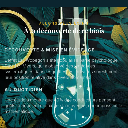
ALLONS PLUS LOIN !
À la découverte de ce biais
DÉCOUVERTE & MISE EN ÉVIDENCE
L’effet Lac Wobegon a été popularisé par le psychologue
David G. Myers, qui a observé des tendances
systématiques dans lesquelles les individus surestiment
leur position relative dans divers domaines.
AU QUOTIDIEN
Une étude a montré que 80% des conducteurs pensent
qu’ils conduisent mieux que la moyenne, une impossibilité
mathématique.