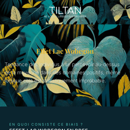
Effet Lac Wobegon
Tendance des individus à se percevoir au-dessus
de la moyenne dans des domaines positifs, même
lorsque cela est statistiquement improbable.
EN QUOI CONSISTE CE BIAIS ?