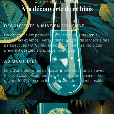
ALLONS PLUS LOIN !
À la découverte de ce biais
DÉCOUVERTE & MISE EN ÉVIDENCE
Ce concept a été popularisé par les travaux de Daniel
Kahneman et Amos Tversky dans le cadre de la théorie des
perspectives (1979), qui explore comment les individus
prennent des décisions sous incertitude.
AU QUOTIDIEN
Lors d’une étude, les participants ont refusé un pari avec
50% de chances de perdre 50€ et 50% de chances de
gagner 100€, bien que les gains attendus soient positifs.