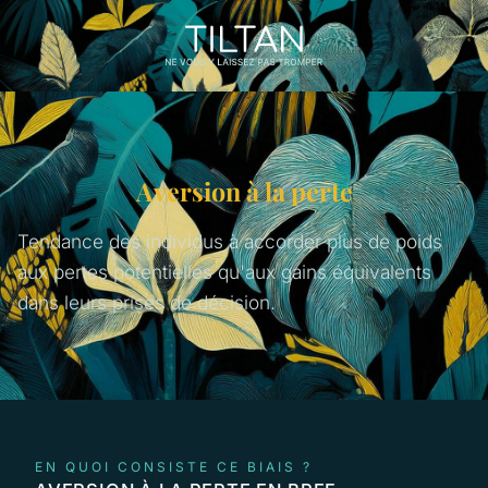
Aversion à la perte
Tendance des individus à accorder plus de poids
aux pertes potentielles qu'aux gains équivalents
dans leurs prises de décision.
EN QUOI CONSISTE CE BIAIS ?