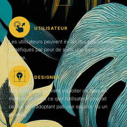
UTILISATEUR
Les utilisateurs peuvent éviter des opportunités
bénéfiques par peur de subir une perte, même
minime.
DESIGNER
Les designers peuvent exploiter ce biais en
mettant en avant ce que l’utilisateur pourrait
perdre en n’adoptant pas une solution ou un
produit.