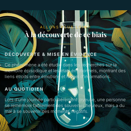
ALLONS PLUS LOIN !
À la découverte de ce biais
DÉCOUVERTE & MISE EN ÉVIDENCE
Ce phénomène a été étudié dans les recherches sur la
mémoire épisodique et les états émotionnels, montrant des
liens étroits entre émotions et rappel d’informations.
AU QUOTIDIEN
Lors d’une journée particulièrement joyeuse, une personne
se remémore facilement des souvenirs heureux, mais a du
mal à se souvenir des moments négatifs.