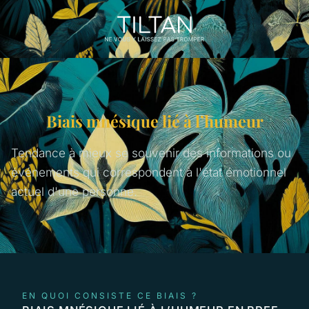
Biais mnésique lié à l’humeur
Tendance à mieux se souvenir des informations ou
événements qui correspondent à l'état émotionnel
actuel d'une personne.
EN QUOI CONSISTE CE BIAIS ?