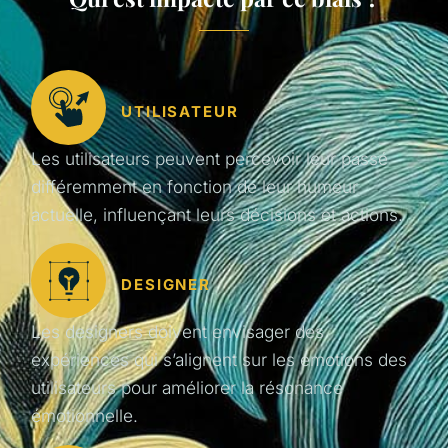
UTILISATEUR
Les utilisateurs peuvent percevoir leur passé
différemment en fonction de leur humeur
actuelle, influençant leurs décisions et actions.
DESIGNER
Les designers doivent envisager des
expériences qui s’alignent sur les émotions des
utilisateurs pour améliorer la résonance
émotionnelle.