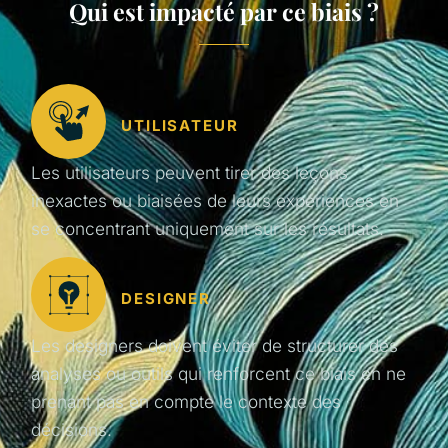
Qui est impacté par ce biais ?
UTILISATEUR
Les utilisateurs peuvent tirer des leçons
inexactes ou biaisées de leurs expériences en
se concentrant uniquement sur les résultats.
DESIGNER
Les designers doivent éviter de structurer des
analyses ou outils qui renforcent ce biais en ne
prenant pas en compte le contexte des
décisions.