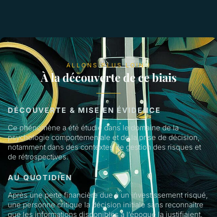
ALLONS PLUS LOIN !
À la découverte de ce biais
DÉCOUVERTE & MISE EN ÉVIDENCE
Ce phénomène a été étudié dans le domaine de la
psychologie comportementale et de la prise de décision,
notamment dans des contextes de gestion des risques et
de rétrospectives.
AU QUOTIDIEN
Après une perte financière due à un investissement risqué,
une personne critique la décision initiale sans reconnaître
que les informations disponibles à l’époque la justifiaient.