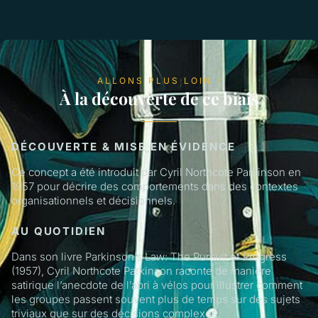
ALLONS PLUS LOIN !
À la découverte de ce biais
DÉCOUVERTE & MISE EN ÉVIDENCE
Ce concept a été introduit par Cyril Northcote Parkinson en
1957 pour décrire des comportements dans des contextes
organisationnels et décisionnels.
AU QUOTIDIEN
Dans son livre Parkinson’s Law: The Pursuit of Progress
(1957), Cyril Northcote Parkinson raconte de manière
satirique l’anecdote de l’abri à vélos pour illustrer comment
les groupes passent souvent plus de temps sur des sujets
triviaux que sur des décisions complexes.