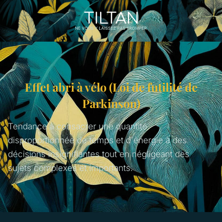
Effet abri à vélo (Loi de futilité de
Parkinson)
Tendance à consacrer une quantité
disproportionnée de temps et d'énergie à des
décisions insignifiantes tout en négligeant des
sujets complexes et importants.