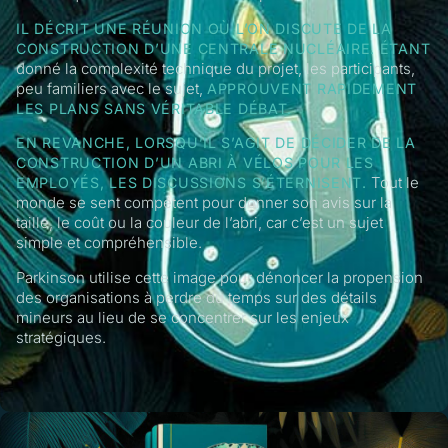
IL DÉCRIT UNE RÉUNION OÙ L’ON DISCUTE DE LA
CONSTRUCTION D’UNE CENTRALE NUCLÉAIRE. ÉTANT
donné la complexité technique du projet, les participants,
peu familiers avec le sujet,
APPROUVENT RAPIDEMENT
LES PLANS SANS VÉRITABLE DÉBAT.
EN REVANCHE, LORSQU’IL S’AGIT DE DÉCIDER DE LA
CONSTRUCTION D’UN ABRI À VÉLOS POUR LES
Tout le
EMPLOYÉS, LES DISCUSSIONS S’ÉTERNISENT.
monde se sent compétent pour donner son avis sur la
taille, le coût ou la couleur de l’abri, car c’est un sujet
simple et compréhensible.
Parkinson utilise cette image pour dénoncer la propension
des organisations à perdre du temps sur des détails
mineurs au lieu de se concentrer sur les enjeux
stratégiques.