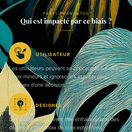
PARTI-PRENANTES
Qui est impacté par ce biais ?
UTILISATEUR
Les utilisateurs peuvent se concentrer sur des
choix mineurs et ignorer des aspects plus
critiques d’une décision.
DESIGNER
Les designers peuvent être entraînés dans des
débats ou des choix de conception peu